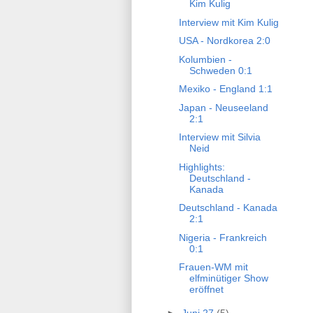
Kim Kulig
Interview mit Kim Kulig
USA - Nordkorea 2:0
Kolumbien -
Schweden 0:1
Mexiko - England 1:1
Japan - Neuseeland
2:1
Interview mit Silvia
Neid
Highlights:
Deutschland -
Kanada
Deutschland - Kanada
2:1
Nigeria - Frankreich
0:1
Frauen-WM mit
elfminütiger Show
eröffnet
►
Juni 27
(5)