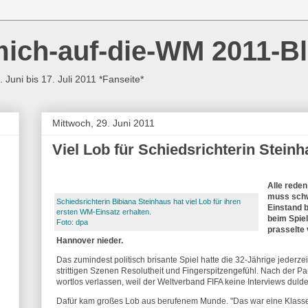
mich-auf-die-WM 2011-B
 Juni bis 17. Juli 2011 *Fanseite*
Mittwoch, 29. Juni 2011
Viel Lob für Schiedsrichterin Stein
Alle reden
muss schw
Schiedsrichterin Bibiana Steinhaus hat viel Lob für ihren
Einstand b
ersten WM-Einsatz erhalten.
beim Spie
Foto: dpa
prasselte 
Hannover nieder.
Das zumindest politisch brisante Spiel hatte die 32-Jährige jederzei
strittigen Szenen Resolutheit und Fingerspitzengefühl. Nach der P
wortlos verlassen, weil der Weltverband FIFA keine Interviews dulde
Dafür kam großes Lob aus berufenem Munde. "Das war eine Klassel