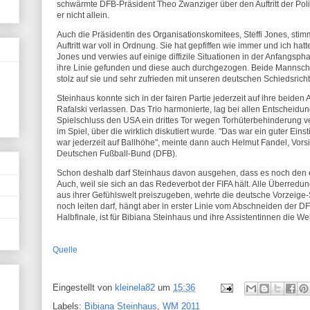
schwärmte DFB-Präsident Theo Zwanziger über den Auftritt der Po
er nicht allein.
Auch die Präsidentin des Organisationskomitees, Steffi Jones, stim
Auftritt war voll in Ordnung. Sie hat gepfiffen wie immer und ich hat
Jones und verwies auf einige diffizile Situationen in der Anfangspha
ihre Linie gefunden und diese auch durchgezogen. Beide Mannschaft
stolz auf sie und sehr zufrieden mit unseren deutschen Schiedsrich
Steinhaus konnte sich in der fairen Partie jederzeit auf ihre beide
Rafalski verlassen. Das Trio harmonierte, lag bei allen Entscheidun
Spielschluss den USA ein drittes Tor wegen Torhüterbehinderung ve
im Spiel, über die wirklich diskutiert wurde. "Das war ein guter Eins
war jederzeit auf Ballhöhe", meinte dann auch Helmut Fandel, Vors
Deutschen Fußball-Bund (DFB).
Schon deshalb darf Steinhaus davon ausgehen, dass es noch den 
Auch, weil sie sich an das Redeverbot der FIFA hält. Alle Überred
aus ihrer Gefühlswelt preiszugeben, wehrte die deutsche Vorzeige-S
noch leiten darf, hängt aber in erster Linie vom Abschneiden der D
Halbfinale, ist für Bibiana Steinhaus und ihre Assistentinnen die We
Quelle
Eingestellt von
kleinela82
um
15:36
Labels:
Bibiana Steinhaus
,
WM 2011