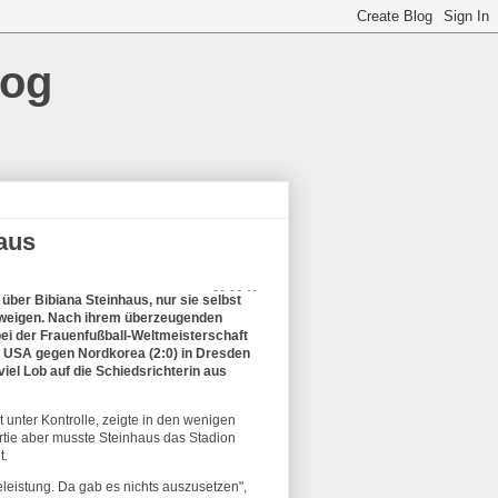
log
haus
29.06.11
 über Bibiana Steinhaus, nur sie selbst
eigen. Nach ihrem überzeugenden
ei der Frauenfußball-Weltmeisterschaft
l USA gegen Nordkorea (2:0) in Dresden
viel Lob auf die Schiedsrichterin aus
t unter Kontrolle, zeigte in den wenigen
artie aber musste Steinhaus das Stadion
t.
eistung. Da gab es nichts auszusetzen",