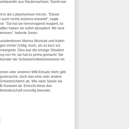
lizeibeamtin aus Niedersachsen. Damit war
mt in die Lobeshymnen mit ein. "Dieser
te auch nichts anderes erwartet", sagte
se. "Da hat sie hervorragend reagiert, so
en haben sie sofort akzeptiert. Wir sind
terinnen", betonte Jones.
n Assistentinnen Marina Wozniak und Katrin
gen immer richtig. Auch, als es kurz vor
rweigerte. Dies war die einzige Situation
tieg von ihr, sie hat es prima gemacht. Sie
itzender der Schiedsrichterkommission im
einen oder anderen WM-Einsatz mehr gibt.
ungsversuche, doch das eine oder andere
chiedsrichterin ab. Wie viele Spiele sie
FB-Auswahl ab. Erreicht diese das
ltmeisterschaft vorzeitig beendet.